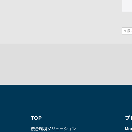
< 戻
TOP
プ
統合環境ソリューション
Mo