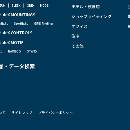
EUM
SLEEK
GRID
MODS
ホテル・飲食店
duleX MOUNTINGS
ショップライティング
light
Spotlight
GRID fineliner
オフィス
duleX CONTROLS
住宅
duleX MOTIF
その他
EL
BAMBOO
STAND
品・データ検索
いて
サイトマップ
プライバシーポリシー