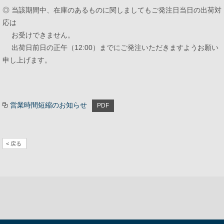
◎ 当該期間中、在庫のあるものに関しましてもご発注日当日の出荷対
応は
お受けできません。
採用情報
カタログダウンロード
出荷日前日の正午（12:00）までにご発注いただきますようお願い
申し上げます。
お問い合わせ
サイトのご利用について
サイトマップ
プライバシーポリシー
営業時間短縮のお知らせ
< 戻る