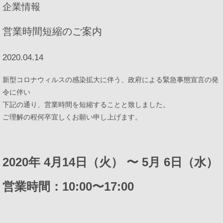
企業情報
プロダクトポートフォリオ
営業時間短縮のご案内
2020.04.14
コーポレートメッセージ
新型コロナウィルスの感染拡大に伴う、政府による緊急事態宣言の発
令に伴い
企業情報
下記の通り、営業時間を短縮することと致しました。
ご理解の程何卒宜しくお願い申し上げます。
ModuleXクロニクル
会社概要
2020年 4月14日（火） 〜 5月 6日（水）
営業時間：10:00〜17:00
事業所所在地
ニュース