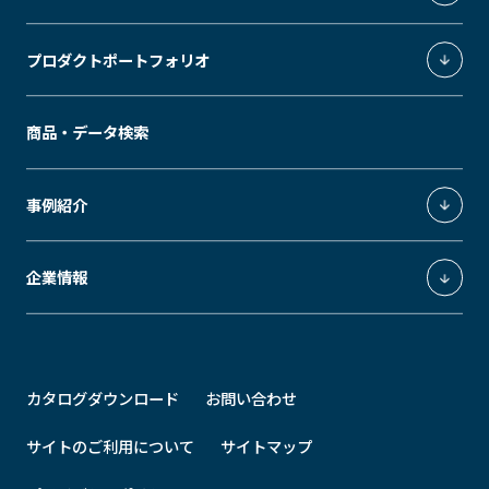
照明環境事業
プロダクトポートフォリオ
環境制御システムインテグレーション事業
エクスペリエンスデザイン事業
ModuleX
商品・データ検索
エネルギーソリューション事業
MUSEUM
SLEEK
GRID
MODS
ModuleX MOUNTINGS
事例紹介
Downlight
Spotlight
GRID fineliner
ModuleX CONTROLS
医療施設・公共施設
企業情報
ModuleX MOTIF
ホテル・飲食店
STEEL
BAMBOO
STAND
ショップライティング
ModuleXクロニクル
オフィス
会社概要
カタログダウンロード
お問い合わせ
住宅
事業所所在地
その他
最新情報
サイトのご利用について
サイトマップ