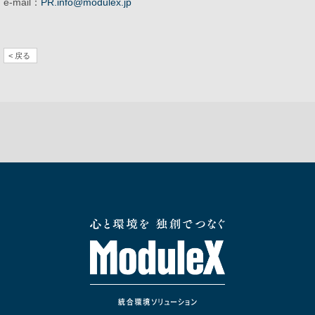
e-mail：
PR.info@modulex.jp
< 戻る