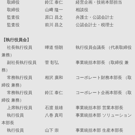
取締役 鈴江 泰仁 経営企画・技術本部担当
取締役 山﨑
隆
一 相談役
監査役 原口 昌之 弁護士・公認会計士
監査役 前川 昌之 公認会計士・税理士
採用情報
カタログダウンロード
【
執行役員会
】
お問い合わせ
サイトのご利用について
社長執行役員 曄道 悟朗 執行役員会議長 （代表取締役
サイトマップ
プライバシーポリシー
兼務）
副社長執行役員 菅 彰弘 事業統括本部長 （取締役 兼
務）
常務執行役員 相沢 廣和 コーポレート財務本部長 （取
締役 兼務）
常務執行役員 鈴江 泰仁 コーポレート企画本部長 （取
締役 兼務）
上席執行役員 石渡 規雄 事業統括本部 営業本部長
執行役員 八巻 真司 事業統括本部 ソリューション
本部長
執行役員 山下 崇 事業統括本部 生産本部長