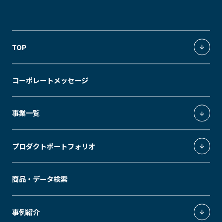
TOP
統合環境ソリューション
コーポレートメッセージ
独創の価値軸
事業一覧
照明環境事業
プロダクトポートフォリオ
環境制御システムインテグレーション事業
エクスペリエンスデザイン事業
ModuleX
商品・データ検索
エネルギーソリューション事業
MUSEUM
SLEEK
GRID
MODS
ModuleX MOUNTINGS
事例紹介
Downlight
Spotlight
GRID fineliner