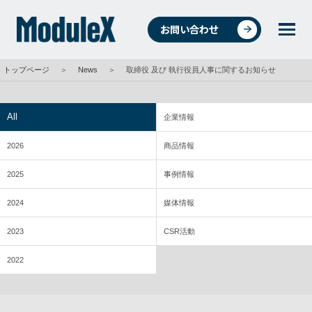
お問い合わせ
トップページ
＞
News
＞
取締役 及び 執行役員人事に関するお知らせ
統合環境ソリューションについて
All
企業情報
2026
商品情報
4つの事業
2025
事例情報
2024
媒体情報
事例紹介
2023
CSR活動
2022
商品・データ検索