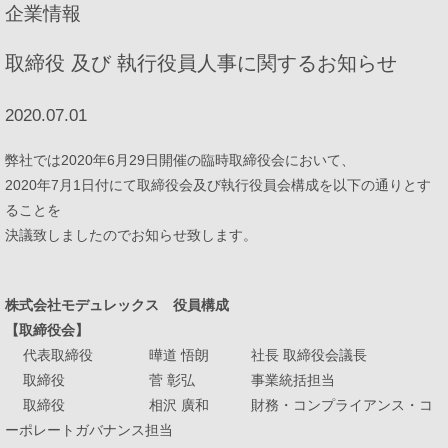
企業情報
プロダクトポートフォリオ
取締役 及び 執行役員人事に関するお知らせ
2020.07.01
コーポレートメッセージ
弊社では2020年6月29日開催の臨時取締役会において、
2020年7月1日付にて取締役会及び執行役員会構成を以下の通りとす
企業情報
ることを
決議致しましたのでお知らせ致します。
ModuleXクロニクル
株式会社モデュレックス 役員構成
会社概要
【取締役会】
代表取締役 曄道 悟朗 社長 取締役会議長
事業所所在地
取締役 菅 彰弘 事業統括担当
取締役 相沢 廣和 財務・コンプライアンス・コ
ニュース
ーポレートガバナンス担当