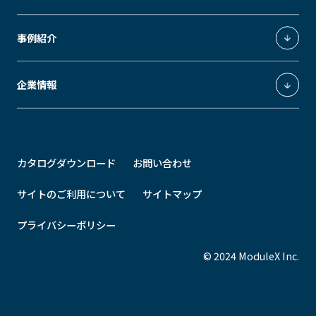
エネルギーソリューション事業
MUSEUM
SLEEK
GRID
MODS
ModuleX MOUNTINGS
事例紹介
Downlight
Spotlight
GRID fineliner
ModuleX CONTROLS
医療施設・公共施設
企業情報
ModuleX MOTIF
ホテル・飲食店
STEEL
BAMBOO
STAND
ショップライティング
ModuleXクロニクル
オフィス
会社概要
カタログダウンロード
お問い合わせ
住宅
事業所所在地
その他
最新情報
サイトのご利用について
サイトマップ
プライバシーポリシー
© 2024 ModuleX Inc.