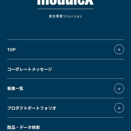
TOP
統合環境ソリューション
コーポレートメッセージ
独創の価値軸
事業一覧
照明環境事業
プロダクトポートフォリオ
環境制御システムインテグレーション事業
エクスペリエンスデザイン事業
ModuleX
商品・データ検索