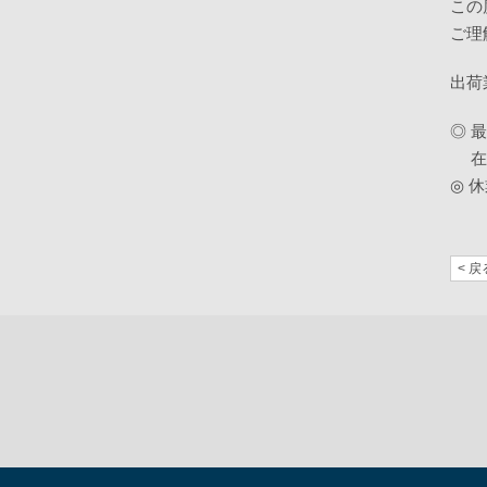
この
ご理
出荷
◎ 
在庫
◎ 
< 戻