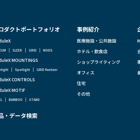
ロダクトポートフォリオ
事例紹介
duleX
医療施設・公共施設
EUM
SLEEK
GRID
MODS
ホテル・飲食店
duleX MOUNTINGS
ショップライティング
light
Spotlight
GRID fineliner
オフィス
duleX CONTROLS
住宅
duleX MOTIF
その他
EL
BAMBOO
STAND
品・データ検索