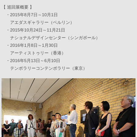
【 巡回展概要 】
・2015年8月7日～10月1日
アエダスギャラリー（ベルリン）
採用情報
カタログダウンロード
・2015年10月24日～11月21日
ナショナルデザインセンター（シンガポール）
お問い合わせ
サイトのご利用について
・2016年1月8日～1月30日
アーティストゥリー（香港）
サイトマップ
プライバシーポリシー
・2016年5月13日～6月10日
テンポラリーコンテンポラリー（東京）