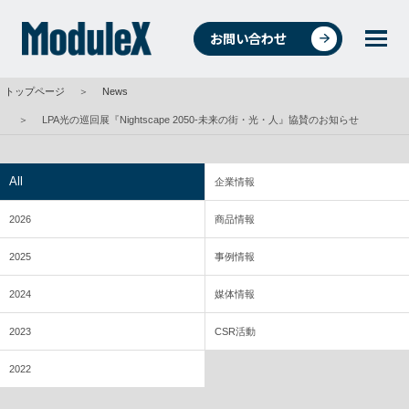
お問い合わせ
トップページ
＞
News
統合環境ソリューションについて
＞
LPA光の巡回展『Nightscape 2050-未来の街・光・人』協賛のお知らせ
All
企業情報
4つの事業
2026
商品情報
2025
事例情報
事例紹介
2024
媒体情報
2023
CSR活動
商品・データ検索
2022