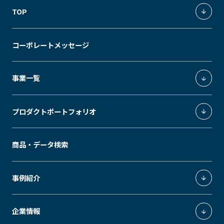
TOP
統合環境ソリューション
コーポレートメッセージ
独創の価値軸
事業一覧
照明環境事業
プロダクトポートフォリオ
環境制御システムインテグレーション事業
エクスペリエンスデザイン事業
ModuleX
商品・データ検索
エネルギーソリューション事業
MUSEUM
SLEEK
GRID
MODS
ModuleX MOUNTINGS
事例紹介
Downlight
Spotlight
GRID fineliner
ModuleX CONTROLS
医療施設・公共施設
企業情報
ModuleX MOTIF
ホテル・飲食店