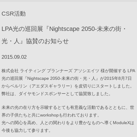
プロダクトポートフォリオ
CSR活動
LPA光の巡回展『Nightscape 2050-未来の街・
コーポレートメッセージ
光・人』協賛のお知らせ
2015.09.02
企業情報
株式会社 ライティング プランナーズ アソシエイツ 様が開催する LPA
光の巡回展『Nightscape 2050-未来の街・光・人』が2015年8月7日
ModuleXクロニクル
からベルリン（アエダスギャラリー）を皮切りにスタートしました。
弊社は、ダイヤモンドスポンサーとして協賛致しました。
会社概要
未来の光の在り方を示唆するとても有意義な活動であるとともに、世
事業所所在地
界の子供たちと共にworkshopも行われております。
光への関心を高め、人との関わりをより豊かなものへ導くModuleXは
ニュース
今後も協力して参ります。