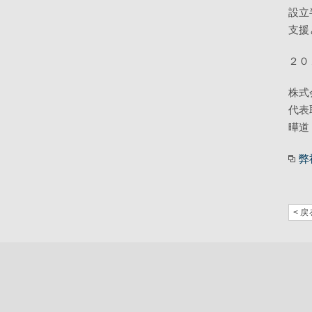
設立
支援
２０
株式
代表
曄道
弊
< 戻