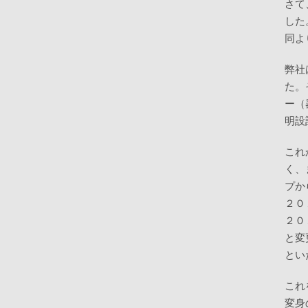
さて
した
同よ
弊社
た。
ー（
明設
これ
く、
プか
２０
２０
と変
とい
これ
変身