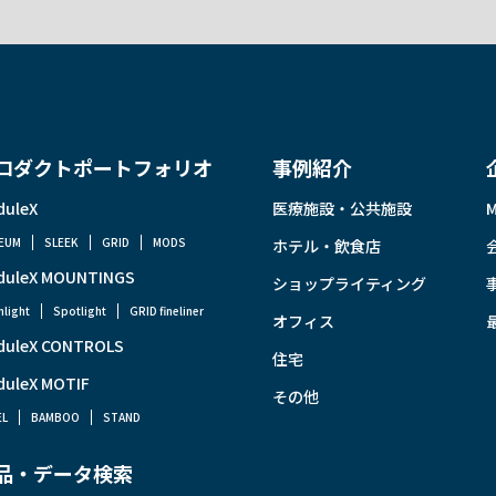
ロダクトポートフォリオ
事例紹介
duleX
医療施設・公共施設
EUM
SLEEK
GRID
MODS
ホテル・飲食店
duleX MOUNTINGS
ショップライティング
light
Spotlight
GRID fineliner
オフィス
duleX CONTROLS
住宅
duleX MOTIF
その他
EL
BAMBOO
STAND
品・データ検索