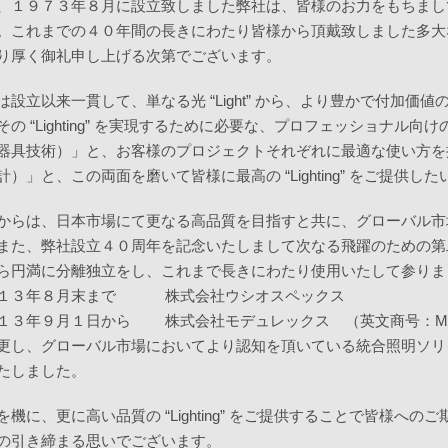
、１９７３年８月に設立致しました弊社は、皆様のお力をもちまし
。これまでの４０年間の長きにわたり皆様から頂戴致しました多大
り厚く御礼申し上げる次第でございます。
は設立以来一貫して、単なる光 “Light” から、より豊かで付加価値の高い
その “Lighting” を実現するために必要な、プロフェッショナ
器具技術）」と、お客様のプロジェクトそれぞれに最適な使い方を
計）」と、この両面を磨いて皆様に最高の “Lighting” をご提供
からは、日本市場にて更なる高品質を目指すと共に、グローバル市
また、弊社設立４０周年を記念いたしまして次なる飛躍のための第
ら円満に分離独立をし、これまで長きにわたり使用いたして参りま
１３年８月末まで 株式会社ウシオスペックス
１３年９月１日から 株式会社モデュレックス （英文商号：Module
更し、グローバル市場においてより認知を頂いている統合照明ソリ
たしました。
を機に、更に高い品質の “Lighting” をご提供することで皆様
の引き締まる思いでございます。