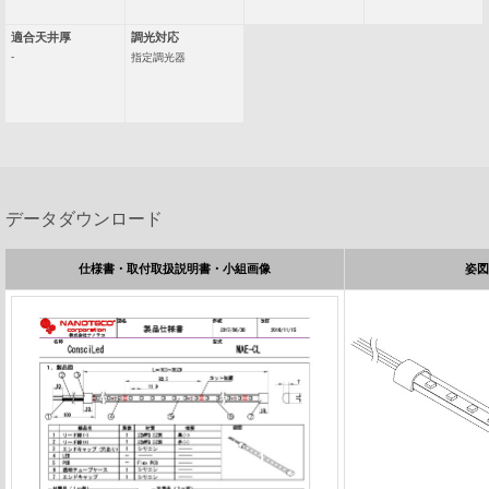
適合天井厚
調光対応
-
指定調光器
データダウンロード
仕様書・取付取扱説明書・小組画像
姿図