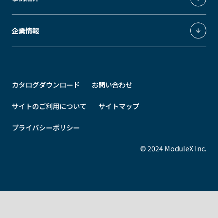
Downlight
Spotlight
GRID fineliner
ModuleX CONTROLS
医療施設・公共施設
企業情報
ModuleX MOTIF
ホテル・飲食店
STEEL
BAMBOO
STAND
ショップライティング
ModuleXクロニクル
オフィス
会社概要
カタログダウンロード
お問い合わせ
住宅
事業所所在地
その他
最新情報
サイトのご利用について
サイトマップ
プライバシーポリシー
© 2024 ModuleX Inc.