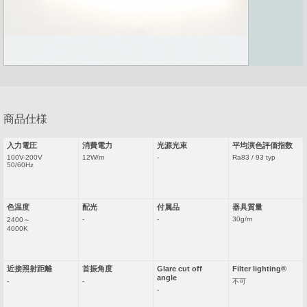
採用情報
カタログダウンロード
お問い合わせ
サイトのご利用について
商品仕様
サイトマップ
プライバシーポリシー
入力電圧
消費電力
光源光束
平均演色評価指数
100V-200V
12W/m
-
Ra83 / 93 typ
50/60Hz
色温度
配光
付属品
器具質量
-
-
30g/m
2400～
4000K
近接照射距離
首振角度
Glare cut off
Filter lighting®
angle
-
-
不可
-