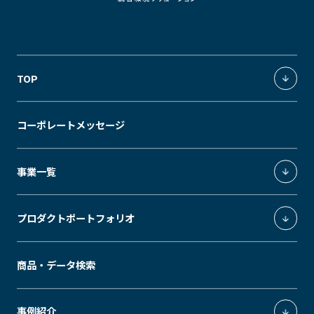
TOP
統合環境ソリューション
コーポレートメッセージ
独創の価値軸
事業一覧
照明環境事業
プロダクトポートフォリオ
環境制御システムインテグレーション事業
エクスペリエンスデザイン事業
ModuleX
商品・データ検索
エネルギーソリューション事業
MUSEUM
SLEEK
GRID
MODS
ModuleX MOUNTINGS
事例紹介