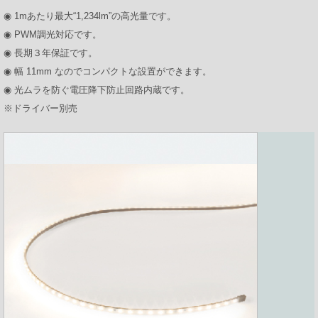
◉ 1mあたり最大“1,234lm”の高光量です。
プロダクトポートフォリオ
◉ PWM調光対応です。
◉ 長期３年保証です。
◉ 幅 11mm なのでコンパクトな設置ができます。
コーポレートメッセージ
◉ 光ムラを防ぐ電圧降下防止回路内蔵です。
※ドライバー別売
企業情報
ModuleXクロニクル
会社概要
事業所所在地
ニュース