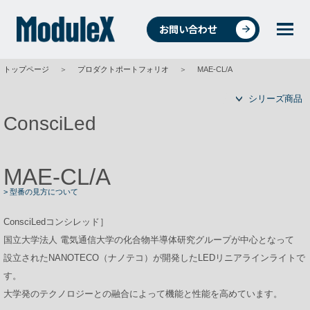
お問い合わせ
トップページ
＞
プロダクトポートフォリオ
＞
MAE-CL/A
統合環境ソリューションについて
シリーズ商品
ConsciLed
4つの事業
MAE-CL/A
> 型番の見方について
事例紹介
ConsciLedコンシレッド］
国立大学法人 電気通信大学の化合物半導体研究グループが中心となって
設立されたNANOTECO（ナノテコ）が開発したLEDリニアラインライトで
商品・データ検索
す。
大学発のテクノロジーとの融合によって機能と性能を高めています。