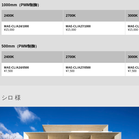
1000mm（PWM制御）
2400K
2700K
3000K
MAE-CL/A24/1000
MAE-CL/A27/1000
MAE-CL
¥15,000
¥15,000
¥15,000
500mm（PWM制御）
2400K
2700K
3000K
MAE-CL/A24/0500
MAE-CL/A27/0500
MAE-CL
¥7,500
¥7,500
¥7,500
シロ 様