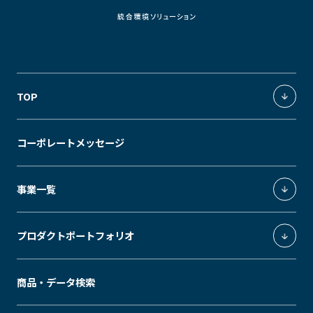
TOP
統合環境ソリューション
コーポレートメッセージ
独創の価値軸
事業一覧
照明環境事業
プロダクトポートフォリオ
環境制御システムインテグレーション事業
エクスペリエンスデザイン事業
ModuleX
商品・データ検索
エネルギーソリューション事業
MUSEUM
SLEEK
GRID
MODS