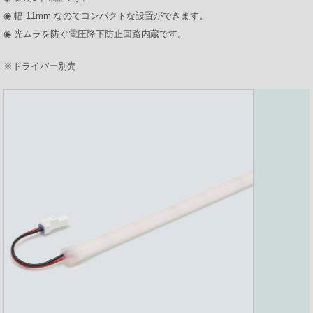
◉ 幅 11mm なのでコンパクトな設置ができます。
プロダクトポートフォリオ
◉ 光ムラを防ぐ電圧降下防止回路内蔵です。
※ドライバー別売
コーポレートメッセージ
企業情報
ModuleXクロニクル
会社概要
事業所所在地
ニュース