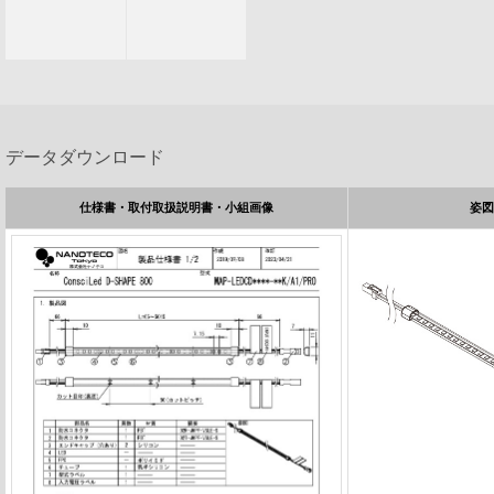
データダウンロード
仕様書・取付取扱説明書・小組画像
姿図