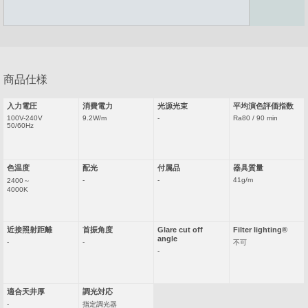
採用情報
カタログダウンロード
商品仕様
お問い合わせ
サイトのご利用について
入力電圧
消費電力
光源光束
平均演色評価指数
100V-240V
9.2W/m
-
Ra80 / 90 min
サイトマップ
プライバシーポリシー
50/60Hz
色温度
配光
付属品
器具質量
-
-
41g/m
2400～
4000K
近接照射距離
首振角度
Glare cut off
Filter lighting®
angle
-
-
不可
-
適合天井厚
調光対応
-
指定調光器