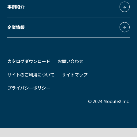
ModuleX MOUNTINGS
事例紹介
Downlight
Spotlight
GRID fineliner
ModuleX CONTROLS
医療施設・公共施設
企業情報
ModuleX MOTIF
ホテル・飲食店
STEEL
BAMBOO
STAND
ショップライティング
ModuleXクロニクル
オフィス
会社概要
カタログダウンロード
お問い合わせ
住宅
事業所所在地
その他
最新情報
サイトのご利用について
サイトマップ
プライバシーポリシー
© 2024 ModuleX Inc.