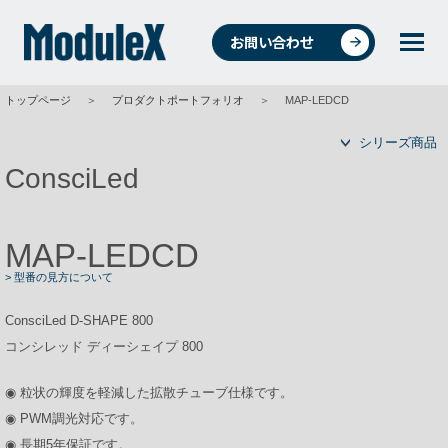
お問い合わせ
トップページ
＞
プロダクトポートフォリオ
＞
MAP-LEDCD
統合環境ソリューションについて
シリーズ商品
ConsciLed
4つの事業
MAP-LEDCD
> 型番の見方について
事例紹介
ConsciLed D-SHAPE 800
コンシレッド ディーシェイプ 800
商品・データ検索
◉ 粒状の輝度を軽減した拡散チューブ仕様です。
◉ PWM調光対応です。
◉ 長期5年保証です。