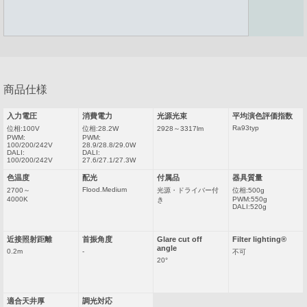
採用情報
カタログダウンロード
商品仕様
お問い合わせ
サイトのご利用について
入力電圧
消費電力
光源光束
平均演色評価指数
サイトマップ
プライバシーポリシー
Ra93typ
位相:100V
位相:28.2W
2928～3317lm
PWM:
PWM:
100/200/242V
28.9/28.8/29.0W
DALI:
DALI:
100/200/242V
27.6/27.1/27.3W
色温度
配光
付属品
器具質量
Flood.Medium
2700～
光源・ドライバー付
位相:500g
4000K
PWM:550g
き
DALI:520g
近接照射距離
首振角度
Glare cut off
Filter lighting®
angle
0.2m
-
不可
20°
適合天井厚
調光対応