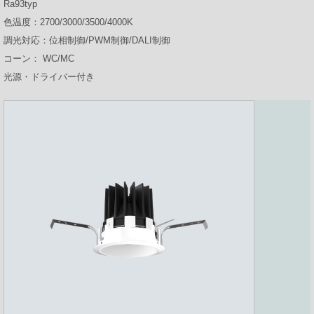
Ra93typ
プロダクトポートフォリオ
色温度：2700/3000/3500/4000K
調光対応：位相制御/PWM制御/DALI制御
コーン： WC/MC
光源・ドライバー付き
コーポレートメッセージ
企業情報
ModuleXクロニクル
会社概要
事業所所在地
ニュース