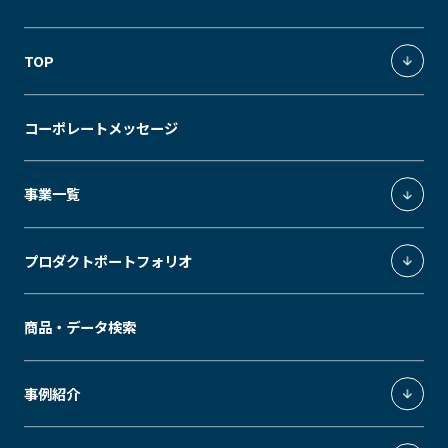
TOP
統合環境ソリューション
コーポレートメッセージ
独創の価値軸
事業一覧
照明環境事業
プロダクトポートフォリオ
環境制御システムインテグレーション事業
エクスペリエンスデザイン事業
ModuleX
商品・データ検索
エネルギーソリューション事業
MUSEUM
SLEEK
GRID
MODS
ModuleX MOUNTINGS
事例紹介
Downlight
Spotlight
GRID fineliner
ModuleX CONTROLS